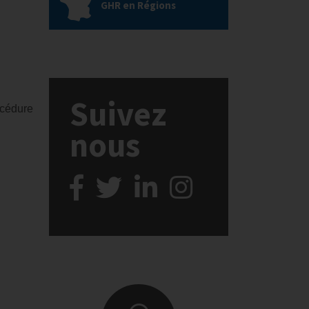
GHR en Régions
Suivez
océdure
nous