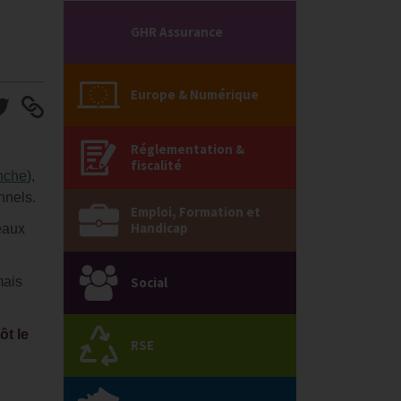
GHR Assurance
Europe & Numérique
Réglementation &
fiscalité
anche
),
nnels.
Emploi, Formation et
Handicap
veaux
mais
Social
ôt le
RSE