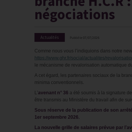
branche H.C.R :
négociations
Actualités
Publié le
07/07/2026
Comme nous vous l’indiquions dans notre newsl
https://www.ghr.fr/social/actualites/revalorisa
le mécanisme de revalorisation automatique d
A cet égard, les partenaires sociaux de la bran
minima conventionnels.
L’
avenant n° 36
a été soumis à la signature de
être transmis au Ministère du travail afin de su
Sous réserve de la publication de son arrêté
1er septembre 2026.
La nouvelle grille de salaires prévue par l’av