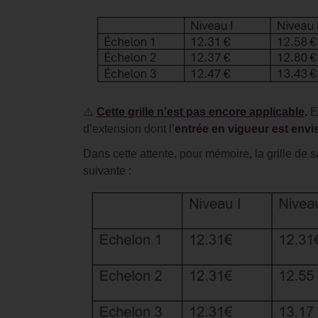
⚠️
Cette grille n’est pas encore applicable
.
El
d’extension dont l’
entrée en vigueur est envis
Dans cette attente, pour mémoire, la grille de 
suivante :