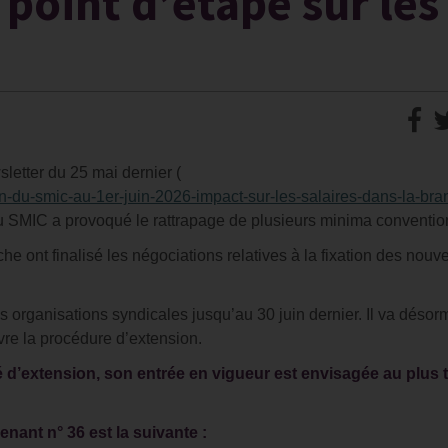
 point d’étape sur les
etter du 25 mai dernier (
tion-du-smic-au-1er-juin-2026-impact-sur-les-salaires-dans-la-br
u SMIC a provoqué le rattrapage de plusieurs minima conventio
che ont finalisé les négociations relatives à la fixation des nou
s organisations syndicales jusqu’au 30 juin dernier. Il va désor
ivre la procédure d’extension.
 d’extension, son entrée en vigueur est envisagée au plus t
enant n° 36 est la suivante :