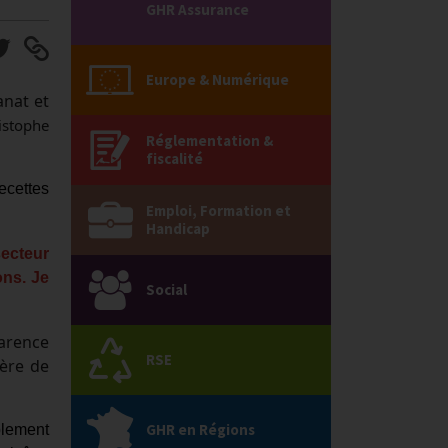
GHR Assurance
Europe & Numérique
anat et
istophe
Réglementation &
fiscalité
ecettes
Emploi, Formation et
Handicap
secteur
ons. Je
Social
parence
RSE
ière de
GHR en Régions
blement