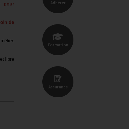
Adhérer
é pour
soin de
métier.
Formation
t libre
Assurance