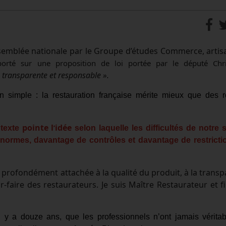
l’Assemblée nationale par le Groupe d’études Commerce, artis
porté sur une proposition de loi portée par le député Chr
 transparente et responsable ».
on simple : la restauration française mérite mieux que des r
pointe l
idée
’
texte
selon laquelle les difficultés de notre 
 normes, davantage de contrôles et davantage de restricti
is profondément attachée à la qualité du produit, à la trans
ir-faire des restaurateurs. Je suis Maître Restaurateur et f
l y a douze ans, que les professionnels n’ont jamais vérita