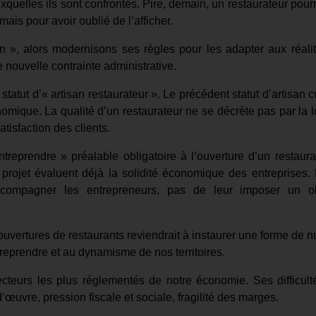
quelles ils sont confrontés. Pire, demain, un restaurateur pourr
mais pour avoir oublié de l’afficher.
son », alors modernisons ses règles pour les adapter aux réali
 nouvelle contrainte administrative.
statut d’« artisan restaurateur ». Le précédent statut d’artisan c
omique. La qualité d’un restaurateur ne se décrète pas par la lo
atisfaction des clients.
treprendre » préalable obligatoire à l’ouverture d’un restaura
 projet évaluent déjà la solidité économique des entreprises. 
accompagner les entrepreneurs, pas de leur imposer un o
es ouvertures de restaurants reviendrait à instaurer une forme de
treprendre et au dynamisme de nos territoires.
ecteurs les plus réglementés de notre économie. Ses difficult
œuvre, pression fiscale et sociale, fragilité des marges.