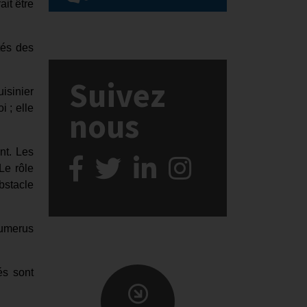
ait être
tés des
Suivez
uisinier
i ; elle
nous
nt. Les
Le rôle
bstacle
 numerus
és sont