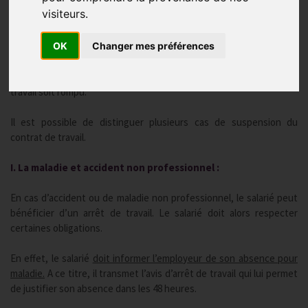
Publié le
31/01/2018
visiteurs.
La suspension du contrat de travail peut être définie comme une
période durant laquelle les conditions essentielles du contrat de
OK
Changer mes préférences
travail, (la fourniture d’un travail, le paiement du salaire
correspondant), cessent provisoirement sans que le contrat de
travail soit rompu.
Il est possible de distinguer plusieurs cas de suspension du
contrat de travail.
I. La maladie et accident non professionnel :
En cas d’accident ou de maladie non professionnel, le salarié peut
bénéficier d’un arrêt de travail. Le salarié doit alors respecter
certaines obligations.
En effet, le salarié
doit informer l’employeur de son absence pour
maladie.
A ce titre, il transmet l’avis d’arrêt de travail qui lui permet
de justifier son absence dans les 48 heures.