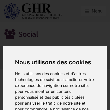
Menu
Social
Actualités
Les obligations liées à l’embauche
Les obligations liées à l’exécution du contrat de travail
Nous utilisons des cookies
Les obligations liées à l’extinction du contrat
Nous utilisons des cookies et d'autres
Les cas de suspension du
technologies de suivi pour améliorer votre
contrat de travail
expérience de navigation sur notre site,
pour vous montrer un contenu
personnalisé et des publicités ciblées,
pour analyser le trafic de notre site et
La suspension du contrat de travail
pour comprendre la provenance de nos