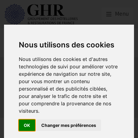
Menu
Réglementation &
Nous utilisons des cookies
fiscalité
Nous utilisons des cookies et d'autres
Bail commercial
Hygiène
La SACEM et la SPRE
La TVA
technologies de suivi pour améliorer votre
Les formations obligatoires
expérience de navigation sur notre site,
Les obligations dans les débits de boissons et les
pour vous montrer un contenu
discothèques
personnalisé et des publicités ciblées,
Les obligations dans les hôtels
pour analyser le trafic de notre site et
Les obligations dans les restaurants
pour comprendre la provenance de nos
visiteurs.
Sécurité et Accessibilité
Tabac et vapotage
Terrasses
Sécurité et
OK
Changer mes préférences