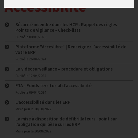
Accessibilité
Sécurité incendie dans les HCR : Rappel des règles -
Points de vigilance - Check-lists
Publié le
08/01/2026
Plateforme "Acceslibre" | Renseignez l’accessibilité de
votre ERP
Publié le
26/04/2024
La vidéosurveillance – procédure et obligations
Publié le
12/04/2024
FTA - Fonds territorial d’accessibilité
Publié le
09/04/2024
L’accessibilité dans les ERP
Mis à jour le
10/10/2022
La mise à disposition de défibrillateurs : point sur
l’obligation qui pèse sur les ERP
Mis à jour le
10/08/2022