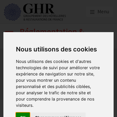
Menu
Réglementation &
fiscalité
Nous utilisons des cookies
Bail commercial
Hygiène
La SACEM et la SPRE
La TVA
Les formations obligatoires
Nous utilisons des cookies et d'autres
technologies de suivi pour améliorer votre
Les obligations dans les débits de boissons et les
discothèques
expérience de navigation sur notre site,
Les obligations dans les hôtels
pour vous montrer un contenu
personnalisé et des publicités ciblées,
Les obligations dans les restaurants
pour analyser le trafic de notre site et
Sécurité et Accessibilité
Tabac et vapotage
Terrasses
pour comprendre la provenance de nos
visiteurs.
Les notes et factures