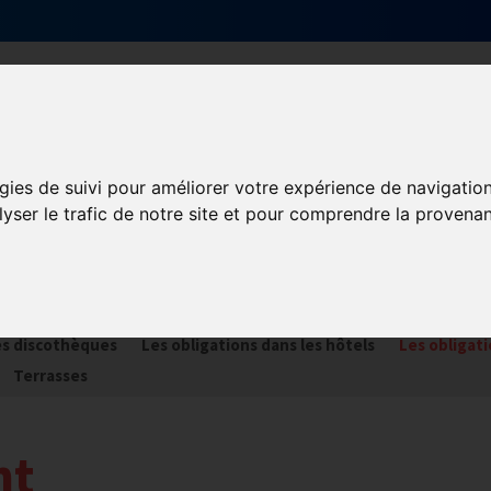
Qui sommes-nous ?
Services & actions
gies de suivi pour améliorer votre expérience de navigatio
lyser le trafic de notre site et pour comprendre la provenan
tion & fiscalité
RE
La TVA
Les formations obligatoires
les discothèques
Les obligations dans les hôtels
Les obligati
Terrasses
nt