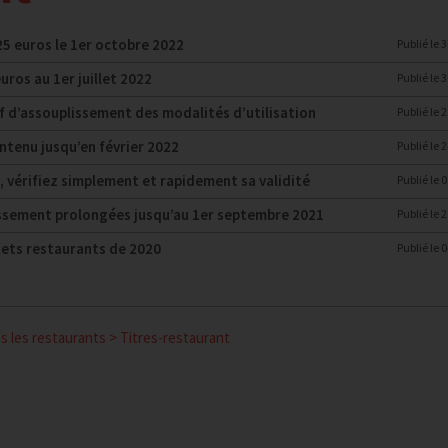
25 euros le 1er octobre 2022
Publié le
3
uros au 1er juillet 2022
Publié le
3
f d’assouplissement des modalités d’utilisation
Publié le
2
intenu jusqu’en février 2022
Publié le
2
e, vérifiez simplement et rapidement sa validité
Publié le
0
lissement prolongées jusqu’au 1er septembre 2021
Publié le
2
kets restaurants de 2020
Publié le
0
s les restaurants
>
Titres-restaurant