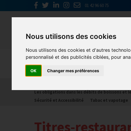
01 42 96 60 75
Nous utilisons des cookies
Nous utilisons des cookies et d'autres technolo
personnalisé et des publicités ciblées, pour ana
Réglementa
OK
Changer mes préférences
Bail commercial
Hygiène
La SACEM et la SP
Les obligations dans les débits de boissons et 
Sécurité et Accessibilité
Tabac et vapotage
Titres-restaura