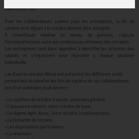
KLESIA
Publié le
07/07/2022
Pour les collaborateurs comme pour les entreprises, la fin de
carrière et le départ à la retraite doivent être anticipés.
À l’incertitude relative du niveau de pension, s’ajoute
l’incompréhension suite aux nombreuses réformes des retraites.
Les entreprises sont donc appelées à identifier les attentes des
salariés et s’organisent pour répondre à chaque situation
individuelle.
Les Experts retraite Klésia ont présenter les différents outils
permettant de planifier les fins de carrière de vos collaborateurs
lors d’un webinaire jeudi dernier :
• Le système de retraite français, panorama général.
• L’assurance retraite, votre retraite de base.
• Le régime Agirc-Arrco, votre retraite complémentaire.
• La demande de retraite.
• Les dispositions particulières.
• La réversion.