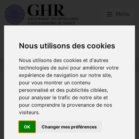
Menu
Nos partenaires
Nous utilisons des cookies
Nous utilisons des cookies et d'autres
L’actualité des partenaires
Nos partenaires
technologies de suivi pour améliorer votre
expérience de navigation sur notre site,
Replay & présentation -
pour vous montrer un contenu
personnalisé et des publicités ciblées,
Webinaire | Comment bien
pour analyser le trafic de notre site et
organiser sa fin de carrière et
pour comprendre la provenance de nos
visiteurs.
celle de vos salariés ?
OK
Changer mes préférences