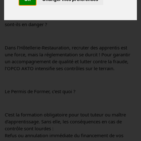
ONTRÔLES AKTO RENFORCÉS : Vos contrats d’alternance 
sont-ils en danger ?
Dans l’Hôtellerie-Restauration, recruter des apprentis est 
une force, mais la réglementation se durcit ! Pour garantir 
un accompagnement de qualité et lutter contre la fraude, 
l’OPCO AKTO intensifie ses contrôles sur le terrain.
Le Permis de Former, c’est quoi ?
C’est la formation obligatoire pour tout tuteur ou maître 
d’apprentissage. Sans elle, les conséquences en cas de 
contrôle sont lourdes :
Refus ou annulation immédiate du financement de vos 