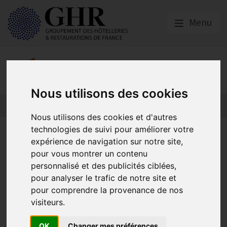
Menu
Nos partenaires
Nous utilisons des cookies
L’actualité des partenaires
Nos partenaires
Nous utilisons des cookies et d'autres
technologies de suivi pour améliorer votre
Contrôles AKTO Renforcés :
expérience de navigation sur notre site,
Votre permis de former est-il
pour vous montrer un contenu
personnalisé et des publicités ciblées,
à jour ?
pour analyser le trafic de notre site et
pour comprendre la provenance de nos
visiteurs.
Asforest
Publié le
25/06/2026
OK
Changer mes préférences