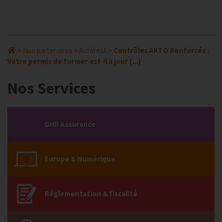
>
Nos partenaires
>
Asforest
>
Contrôles AKTO Renforcés :
Votre permis de former est-il à jour (...)
Nos Services
GHR Assurance
Europe & Numérique
Réglementation & fiscalité