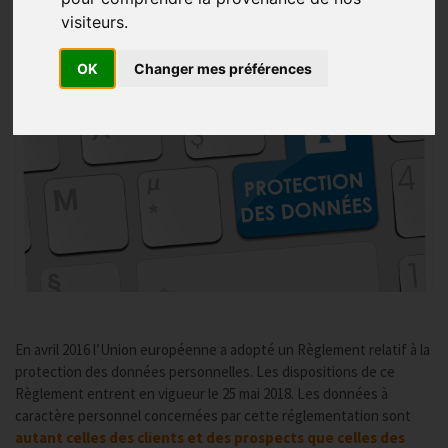
Publié le
02/03/2018
visiteurs.
OK
Changer mes préférences
En avril 2016 l’Union européenne a adopté un Règlement relatif à la
protection des données personnelles. Les dispositions de ce
Règlement entrent en vigueur le 25 mai 2018. Les données à
caractère personnel concernées par cette réglementation sont
autant celles des clients et des prospects que celles des