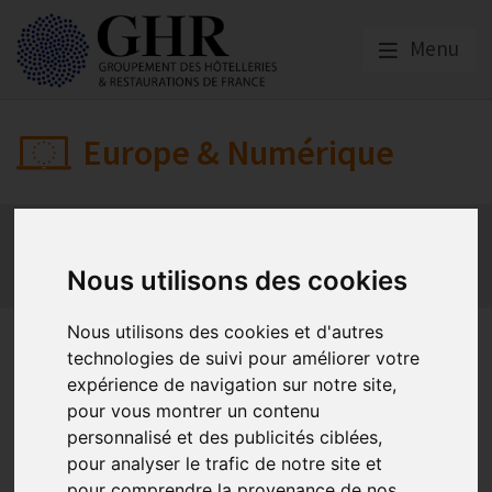
Menu
Europe & Numérique
Actualités
Plateformes en ligne
Economie collaborative
Innovation et digitalisation
Nous utilisons des cookies
Mon Parc Num
Informatique
Europe
Nous utilisons des cookies et d'autres
Règlement sur la protection
technologies de suivi pour améliorer votre
des données personnelles
expérience de navigation sur notre site,
pour vous montrer un contenu
personnalisé et des publicités ciblées,
pour analyser le trafic de notre site et
RGPD
pour comprendre la provenance de nos