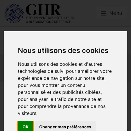
Menu
Europe & Numérique
Nous utilisons des cookies
Actualités
Plateformes en ligne
Nous utilisons des cookies et d'autres
Economie collaborative
Innovation et digitalisation
technologies de suivi pour améliorer votre
Mon Parc Num
Informatique
Europe
expérience de navigation sur notre site,
pour vous montrer un contenu
Pratiques abusives « Mise en
personnalisé et des publicités ciblées,
pour analyser le trafic de notre site et
conformité RGPD » : comment
pour comprendre la provenance de nos
s’en prémunir avec la CNIL et
visiteurs.
la DGCCRF ?
OK
Changer mes préférences