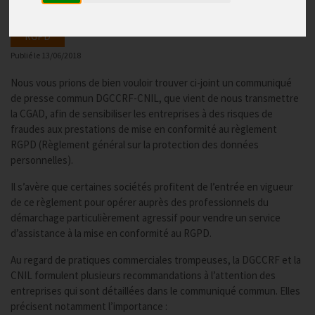
RGPD
Publié le
13/06/2018
Nous vous prions de bien vouloir trouver ci-joint un communiqué
de presse commun DGCCRF-CNIL, que vient de nous transmettre
la CGAD, afin de sensibiliser les entreprises à des risques de
fraudes aux prestations de mise en conformité au règlement
RGPD (Règlement général sur la protection des données
personnelles).
Il s’avère que certaines sociétés profitent de l’entrée en vigueur
de ce règlement pour opérer auprès des professionnels du
démarchage particulièrement agressif pour vendre un service
d’assistance à la mise en conformité au RGPD.
Au regard de pratiques commerciales trompeuses, la DGCCRF et la
CNIL formulent plusieurs recommandations à l’attention des
entreprises qui sont détaillées dans le communiqué commun. Elles
précisent notamment l’importance :