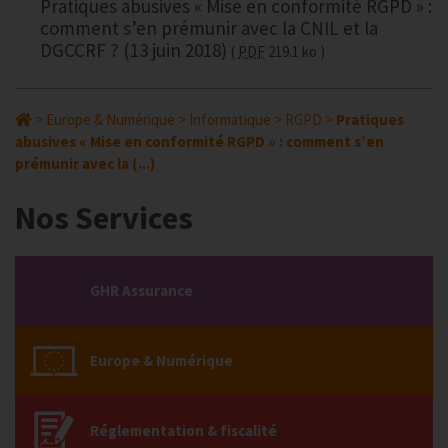
Pratiques abusives « Mise en conformité RGPD » :
comment s’en prémunir avec la CNIL et la
DGCCRF ? (13 juin 2018)
PDF
219.1 ko
>
Europe & Numérique
>
Informatique
>
RGPD
>
Pratiques
abusives « Mise en conformité RGPD » : comment s’en
prémunir avec la (...)
Nos Services
GHR Assurance
Europe & Numérique
Réglementation & fiscalité