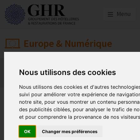
Menu
Europe & Numérique
Actualités
Plateformes en ligne
Nous utilisons des cookies
Economie collaborative
Innovation et digitalisation
Mon Parc Num
Informatique
Europe
Nous utilisons des cookies et d'autres technologie
suivi pour améliorer votre expérience de navigatio
Mettre en place les obligations
notre site, pour vous montrer un contenu personnal
protection des données person
des publicités ciblées, pour analyser le trafic de no
et pour comprendre la provenance de nos visiteurs
(RGPD)
OK
Changer mes préférences