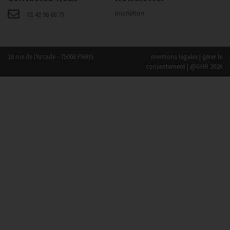
Inscription
01 42 96 60 75
18 rue de l'Arcade - 75008 PARIS
mentions légales
|
gérer le
consentement
| @GHR 2026