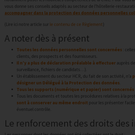
vous donne ses conseils adaptés au secteur de l’hôtellerie-restaurat
accompagner dans la protection des données personnelles col
(Lire ici notre article sur
le contenu de ce Règlement
)
A noter dès à présent
Toutes les données personnelles sont concernées
: celle
clients, des prospects et des fournisseurs.
Il n’y a plus de déclaration préalable à effectuer
auprès de 
surveillance, fichiers de candidats…).
Un établissement du secteur HCR, du fait de son activité, n’a
p
désigner un Délégué à la Protection des données
.
Tous les supports (numérique et papier) sont concernés
Tous les documents et toutes les procédures relatives à la pr
sont à conserver au même endroit
pour les présenter facil
éventuel contrôle.
Le renforcement des droits des 
Les personnes dont les données ont été collectées ont le droit :