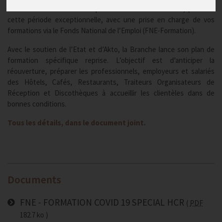
Investissez dans les compétences de vos salariés
, pendant
cette période exceptionnelle, avec une prise en charge de vos
formations via le Fonds National de l’Emploi (FNE-Formation).
Avec le soutien de l’Etat et d’Akto, la Branche lance son plan de
formation spécifique reprise. L’objectif est d’anticiper la
réouverture, préparer les professionnels, employeurs et salariés
des Hôtels, Cafés, Restaurants, Traiteurs Organisateurs de
Réception et Discothèques à accueillir les clientèles dans de
bonnes conditions.
Tous les détails, dans le document joint.
Documents
FNE - FORMATION COVID 19 SPECIAL HCR
PDF
182.7 ko