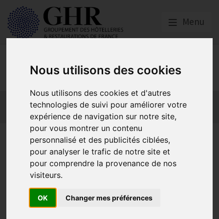
Menu
Emploi, Formation et
Nous utilisons des cookies
Handicap
Nous utilisons des cookies et d'autres
Actualité 2026
Nos Métiers
Offres d’Emploi
technologies de suivi pour améliorer votre
Formation
Mission Handicap
expérience de navigation sur notre site,
pour vous montrer un contenu
« Le FNE – FORMATION » Covid
personnalisé et des publicités ciblées,
pour analyser le trafic de notre site et
19 Spécial HCR
pour comprendre la provenance de nos
visiteurs.
Formation Professionnelle
OK
Changer mes préférences
Publié le
23/04/2021