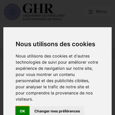
Menu
Actualités
Nous utilisons des cookies
Nous utilisons des cookies et d'autres
technologies de suivi pour améliorer votre
Le GHR appelle à soutenir la
expérience de navigation sur notre site,
pour vous montrer un contenu
candidature des bistrots et
personnalisé et des publicités ciblées,
cafés de France au patrimoine
pour analyser le trafic de notre site et
pour comprendre la provenance de nos
culturel immatériel de
visiteurs.
l’UNESCO
OK
Changer mes préférences