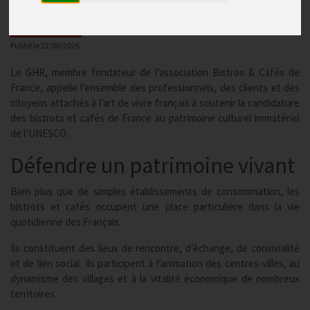
Actualités
Publié le
22/06/2026
Le GHR, membre fondateur de l’association Bistros & Cafés de
France, appelle l’ensemble des professionnels, des clients et des
citoyens attachés à l’art de vivre français à soutenir la candidature
des bistrots et cafés de France au patrimoine culturel immatériel
de l’UNESCO.
Défendre un patrimoine vivant
Bien plus que de simples établissements de consommation, les
bistrots et cafés occupent une place particulière dans la vie
quotidienne des Français.
Ils constituent des lieux de rencontre, d’échange, de convivialité
et de lien social. Ils participent à l’animation des centres-villes, au
dynamisme des villages et à la vitalité économique de nombreux
territoires.