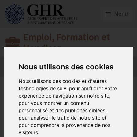
Menu
Emploi, Formation et
Handicap
Actualité 2026
Nos Métiers
Offres d’Emploi
Nous utilisons des cookies
Formation
Mission Handicap
Nous utilisons des cookies et d'autres
Mission Handicap
technologies de suivi pour améliorer votre
expérience de navigation sur notre site,
pour vous montrer un contenu
Agefiph - Diagnostic sectoriel Handicap HCR -
personnalisé et des publicités ciblées,
Questionnaire entreprises <20 salariés
pour analyser le trafic de notre site et
Publié le
12/06/2023
pour comprendre la provenance de nos
Handicap / Travail : docs & brochures
visiteurs.
Publié le
31/10/2019