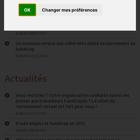
Le saviez-vous ?
OK
Changer mes préférences
Publié le
18/06/2015
Actualités
Publié le
09/01/2015
Un nouveau service aux adhérents dédié exclusivement au
handicap
Publié le
10/12/2014
Actualités
Vous recrutez ? Votre organisation souhaite ouvrir ses
postes aux travailleurs handicapés ? Le salon du
recrutement virtuel est fait pour vous !
Publié le
23/12/2021
Etude emploi et handicap en 2021
Publié le
28/05/2021