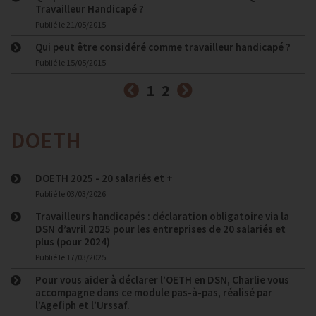
Travailleur Handicapé ?
Publié le
21/05/2015
Qui peut être considéré comme travailleur handicapé ?
Publié le
15/05/2015
Précédent
Suivant
1
2
DOETH
DOETH 2025 - 20 salariés et +
Publié le
03/03/2026
Travailleurs handicapés : déclaration obligatoire via la
DSN d’avril 2025 pour les entreprises de 20 salariés et
plus (pour 2024)
Publié le
17/03/2025
Pour vous aider à déclarer l’OETH en DSN, Charlie vous
accompagne dans ce module pas-à-pas, réalisé par
l’Agefiph et l’Urssaf.