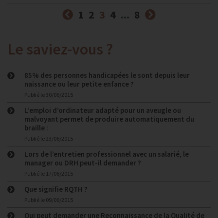
Précédent
(courante)
Suivant
1
2
3
4
...
8
Le saviez-vous ?
85% des personnes handicapées le sont depuis leur
naissance ou leur petite enfance ?
Publié le
30/06/2015
L’emploi d’ordinateur adapté pour un aveugle ou
malvoyant permet de produire automatiquement du
braille :
Publié le
23/06/2015
Lors de l’entretien professionnel avec un salarié, le
manager ou DRH peut-il demander ?
Publié le
17/06/2015
Que signifie RQTH ?
Publié le
09/06/2015
Qui peut demander une Reconnaissance de la Qualité de